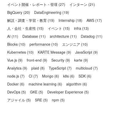
イベント開催・レポート・登壇
(
27
)
インターン
(
21
)
BigQuery
(
20
)
DataEngineering
(
19
)
解説・調査・学習・教育
(
19
)
Internship
(
18
)
AWS
(
17
)
人・会社・生産性
(
15
)
イベント
(
15
)
infra
(
13
)
AI
(
11
)
Database
(
11
)
architecture
(
11
)
Datadog
(
11
)
Blocks
(
10
)
performance
(
10
)
エンジニア
(
10
)
Kubernetes
(
10
)
KARTE Message
(
9
)
JavaScript
(
9
)
Vue.js
(
9
)
front-end
(
9
)
Security
(
9
)
karte
(
9
)
Analytics
(
9
)
plaid
(
8
)
TypeScript
(
7
)
multicloud
(
7
)
node.js
(
7
)
CI
(
7
)
Mongo
(
6
)
k8s
(
6
)
SDK
(
6
)
Docker
(
6
)
machine learning
(
6
)
algorithm
(
6
)
DevOps
(
5
)
GKE
(
5
)
Developer Experience
(
5
)
アジャイル
(
5
)
SRE
(
5
)
npm
(
5
)