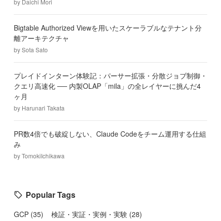
by
Daichi Mori
Bigtable Authorized Viewを用いたスケーラブルなテナント分
離アーキテクチャ
by
Sota Sato
プレイドインターン体験記：パーサー拡張・分散ジョブ制御・
クエリ高速化 ── 内製OLAP「mila」の全レイヤーに挑んだ4
ヶ月
by
Harunari Takata
PR数4倍でも破綻しない、Claude Codeをチーム運用する仕組
み
by
TomokiIchikawa
Popular Tags
GCP
(
35
)
検証・実証・実例・実験
(
28
)