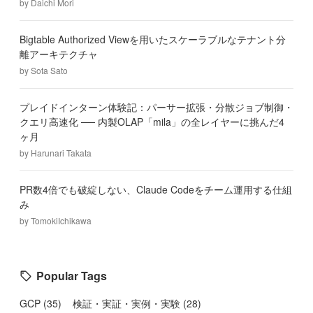
by
Daichi Mori
Bigtable Authorized Viewを用いたスケーラブルなテナント分
離アーキテクチャ
by
Sota Sato
プレイドインターン体験記：パーサー拡張・分散ジョブ制御・
クエリ高速化 ── 内製OLAP「mila」の全レイヤーに挑んだ4
ヶ月
by
Harunari Takata
PR数4倍でも破綻しない、Claude Codeをチーム運用する仕組
み
by
TomokiIchikawa
Popular Tags
GCP
(
35
)
検証・実証・実例・実験
(
28
)