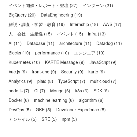
イベント開催・レポート・登壇
(
27
)
インターン
(
21
)
BigQuery
(
20
)
DataEngineering
(
19
)
解説・調査・学習・教育
(
19
)
Internship
(
18
)
AWS
(
17
)
人・会社・生産性
(
15
)
イベント
(
15
)
infra
(
13
)
AI
(
11
)
Database
(
11
)
architecture
(
11
)
Datadog
(
11
)
Blocks
(
10
)
performance
(
10
)
エンジニア
(
10
)
Kubernetes
(
10
)
KARTE Message
(
9
)
JavaScript
(
9
)
Vue.js
(
9
)
front-end
(
9
)
Security
(
9
)
karte
(
9
)
Analytics
(
9
)
plaid
(
8
)
TypeScript
(
7
)
multicloud
(
7
)
node.js
(
7
)
CI
(
7
)
Mongo
(
6
)
k8s
(
6
)
SDK
(
6
)
Docker
(
6
)
machine learning
(
6
)
algorithm
(
6
)
DevOps
(
5
)
GKE
(
5
)
Developer Experience
(
5
)
アジャイル
(
5
)
SRE
(
5
)
npm
(
5
)