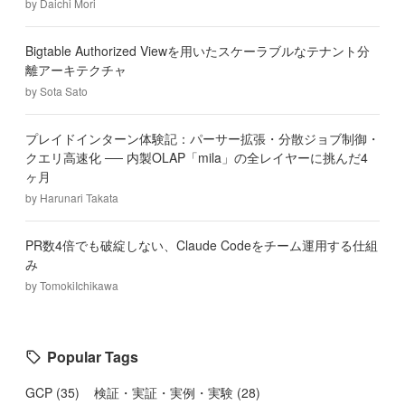
by
Daichi Mori
Bigtable Authorized Viewを用いたスケーラブルなテナント分
離アーキテクチャ
by
Sota Sato
プレイドインターン体験記：パーサー拡張・分散ジョブ制御・
クエリ高速化 ── 内製OLAP「mila」の全レイヤーに挑んだ4
ヶ月
by
Harunari Takata
PR数4倍でも破綻しない、Claude Codeをチーム運用する仕組
み
by
TomokiIchikawa
Popular Tags
GCP
(
35
)
検証・実証・実例・実験
(
28
)