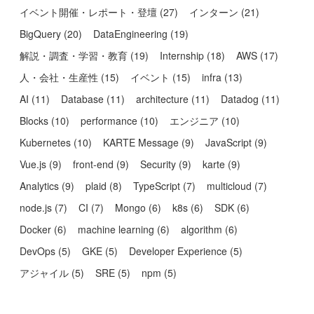
イベント開催・レポート・登壇
(
27
)
インターン
(
21
)
BigQuery
(
20
)
DataEngineering
(
19
)
解説・調査・学習・教育
(
19
)
Internship
(
18
)
AWS
(
17
)
人・会社・生産性
(
15
)
イベント
(
15
)
infra
(
13
)
AI
(
11
)
Database
(
11
)
architecture
(
11
)
Datadog
(
11
)
Blocks
(
10
)
performance
(
10
)
エンジニア
(
10
)
Kubernetes
(
10
)
KARTE Message
(
9
)
JavaScript
(
9
)
Vue.js
(
9
)
front-end
(
9
)
Security
(
9
)
karte
(
9
)
Analytics
(
9
)
plaid
(
8
)
TypeScript
(
7
)
multicloud
(
7
)
node.js
(
7
)
CI
(
7
)
Mongo
(
6
)
k8s
(
6
)
SDK
(
6
)
Docker
(
6
)
machine learning
(
6
)
algorithm
(
6
)
DevOps
(
5
)
GKE
(
5
)
Developer Experience
(
5
)
アジャイル
(
5
)
SRE
(
5
)
npm
(
5
)