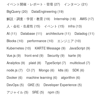
イベント開催・レポート・登壇
(
27
)
インターン
(
21
)
BigQuery
(
20
)
DataEngineering
(
19
)
解説・調査・学習・教育
(
19
)
Internship
(
18
)
AWS
(
17
)
人・会社・生産性
(
15
)
イベント
(
15
)
infra
(
13
)
AI
(
11
)
Database
(
11
)
architecture
(
11
)
Datadog
(
11
)
Blocks
(
10
)
performance
(
10
)
エンジニア
(
10
)
Kubernetes
(
10
)
KARTE Message
(
9
)
JavaScript
(
9
)
Vue.js
(
9
)
front-end
(
9
)
Security
(
9
)
karte
(
9
)
Analytics
(
9
)
plaid
(
8
)
TypeScript
(
7
)
multicloud
(
7
)
node.js
(
7
)
CI
(
7
)
Mongo
(
6
)
k8s
(
6
)
SDK
(
6
)
Docker
(
6
)
machine learning
(
6
)
algorithm
(
6
)
DevOps
(
5
)
GKE
(
5
)
Developer Experience
(
5
)
アジャイル
(
5
)
SRE
(
5
)
npm
(
5
)