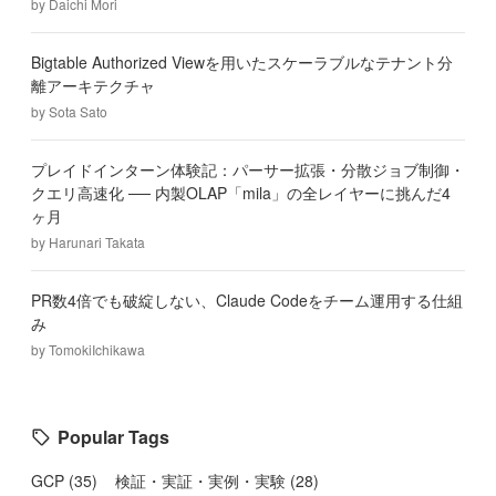
by
Daichi Mori
Bigtable Authorized Viewを用いたスケーラブルなテナント分
離アーキテクチャ
by
Sota Sato
プレイドインターン体験記：パーサー拡張・分散ジョブ制御・
クエリ高速化 ── 内製OLAP「mila」の全レイヤーに挑んだ4
ヶ月
by
Harunari Takata
PR数4倍でも破綻しない、Claude Codeをチーム運用する仕組
み
by
TomokiIchikawa
Popular Tags
GCP
(
35
)
検証・実証・実例・実験
(
28
)