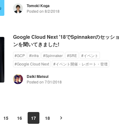
Tomoki Koga
Posted on
8/2/2018
Google Cloud Next '18でSpinnakerのセッショ
ンを聞いてきました!
#
GCP
#
infra
#
Spinnaker
#
SRE
#
イベント
#
Google Cloud Next
#
イベント開催・レポート・登壇
Daiki Matsui
Posted on
7/31/2018
15
16
17
18