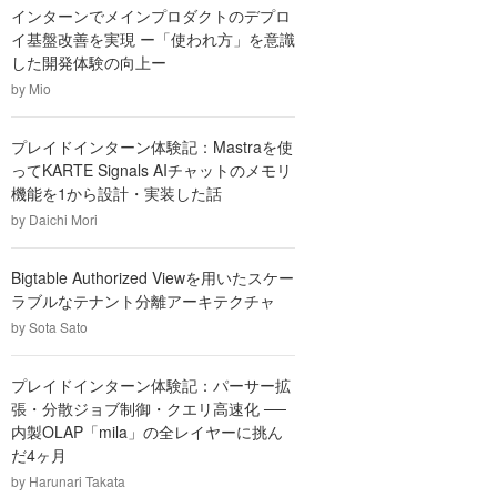
インターンでメインプロダクトのデプロ
イ基盤改善を実現 ー「使われ方」を意識
した開発体験の向上ー
by
Mio
プレイドインターン体験記：Mastraを使
ってKARTE Signals AIチャットのメモリ
機能を1から設計・実装した話
by
Daichi Mori
Bigtable Authorized Viewを用いたスケー
ラブルなテナント分離アーキテクチャ
by
Sota Sato
プレイドインターン体験記：パーサー拡
張・分散ジョブ制御・クエリ高速化 ──
内製OLAP「mila」の全レイヤーに挑ん
だ4ヶ月
by
Harunari Takata