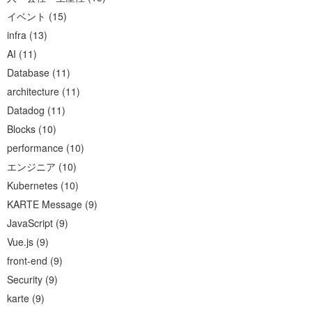
イベント
(
15
)
infra
(
13
)
AI
(
11
)
Database
(
11
)
architecture
(
11
)
Datadog
(
11
)
Blocks
(
10
)
performance
(
10
)
エンジニア
(
10
)
Kubernetes
(
10
)
KARTE Message
(
9
)
JavaScript
(
9
)
Vue.js
(
9
)
front-end
(
9
)
Security
(
9
)
karte
(
9
)