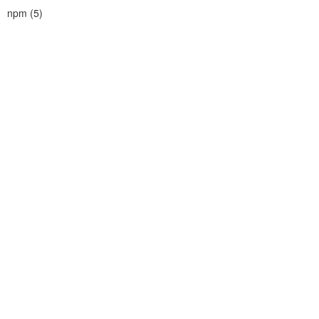
npm
(
5
)