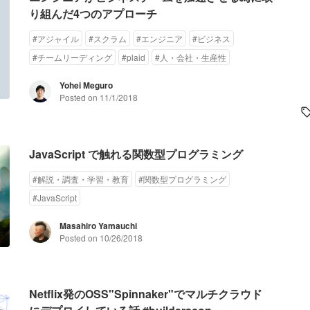
り組んだ4つのアプローチ
#
アジャイル
#
スクラム
#
エンジニア
#
ビジネス
#
チームリーディング
#
plaid
#
人・会社・生産性
Yohei Meguro
Posted on
11/1/2018
JavaScript で触れる関数型プログラミング
#
解説・調査・学習・教育
#
関数型プログラミング
#
JavaScript
Masahiro Yamauchi
Posted on
10/26/2018
Netflix発のOSS"Spinnaker"でマルチクラウド