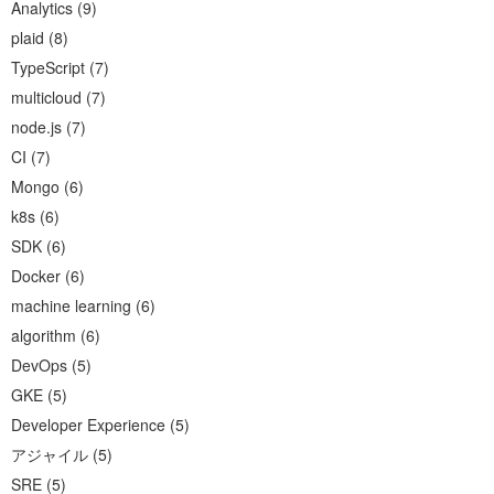
Analytics
(
9
)
plaid
(
8
)
TypeScript
(
7
)
multicloud
(
7
)
node.js
(
7
)
CI
(
7
)
Mongo
(
6
)
k8s
(
6
)
SDK
(
6
)
Docker
(
6
)
machine learning
(
6
)
algorithm
(
6
)
DevOps
(
5
)
GKE
(
5
)
Developer Experience
(
5
)
アジャイル
(
5
)
SRE
(
5
)