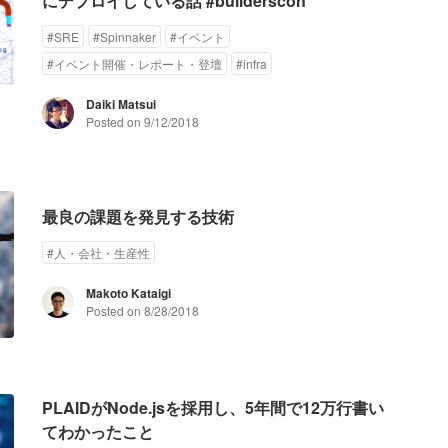
にデプロイしている話 #builderscon
#
SRE
#
Spinnaker
#
イベント
#
イベント開催・レポート・登壇
#
infra
Daiki Matsui
Posted on
9/12/2018
最良の課題を発見する技術
#
人・会社・生産性
Makoto Kataigi
Posted on
8/28/2018
PLAIDがNode.jsを採用し、5年間で12万行書い
てわかったこと