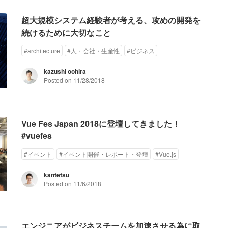
超大規模システム経験者が考える、攻めの開発を
続けるために大切なこと
#
architecture
#
人・会社・生産性
#
ビジネス
kazushi oohira
Posted on
11/28/2018
Vue Fes Japan 2018に登壇してきました！
#vuefes
#
イベント
#
イベント開催・レポート・登壇
#
Vue.js
kantetsu
Posted on
11/6/2018
エンジニアがビジネスチームを加速させる為に取