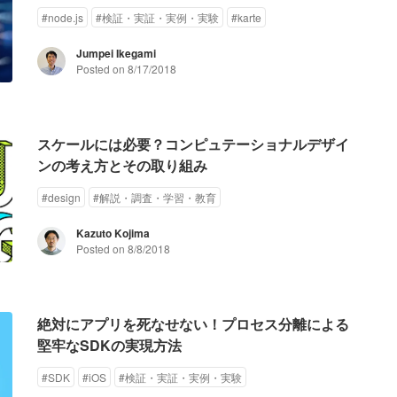
#
node.js
#
検証・実証・実例・実験
#
karte
Jumpei Ikegami
Posted on
8/17/2018
スケールには必要？コンピュテーショナルデザイ
ンの考え方とその取り組み
#
design
#
解説・調査・学習・教育
Kazuto Kojima
Posted on
8/8/2018
絶対にアプリを死なせない！プロセス分離による
堅牢なSDKの実現方法
#
SDK
#
iOS
#
検証・実証・実例・実験