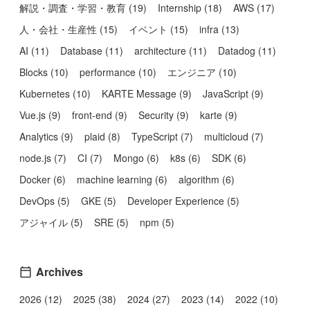
解説・調査・学習・教育
(
19
)
Internship
(
18
)
AWS
(
17
)
人・会社・生産性
(
15
)
イベント
(
15
)
infra
(
13
)
AI
(
11
)
Database
(
11
)
architecture
(
11
)
Datadog
(
11
)
Blocks
(
10
)
performance
(
10
)
エンジニア
(
10
)
Kubernetes
(
10
)
KARTE Message
(
9
)
JavaScript
(
9
)
Vue.js
(
9
)
front-end
(
9
)
Security
(
9
)
karte
(
9
)
Analytics
(
9
)
plaid
(
8
)
TypeScript
(
7
)
multicloud
(
7
)
node.js
(
7
)
CI
(
7
)
Mongo
(
6
)
k8s
(
6
)
SDK
(
6
)
Docker
(
6
)
machine learning
(
6
)
algorithm
(
6
)
DevOps
(
5
)
GKE
(
5
)
Developer Experience
(
5
)
アジャイル
(
5
)
SRE
(
5
)
npm
(
5
)
Archives
2026 (12)
2025 (38)
2024 (27)
2023 (14)
2022 (10)