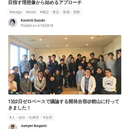
目指す理想像から始めるアプローチ
#
design
#
plaid
#
検証・実証・実例・実験
Kenichi Suzuki
Posted on
4/18/2018
1泊2日ゼロベースで議論する開発合宿@館山に行って
きました！
#
人・会社・生産性
#
合宿
Jumpei Ikegami