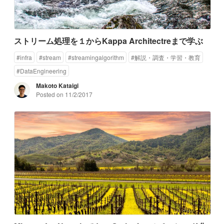
ストリーム処理を１からKappa Architectreまで学ぶ
#
infra
#
stream
#
streamingalgorithm
#
解説・調査・学習・教育
#
DataEngineering
Makoto Kataigi
Posted on
11/2/2017