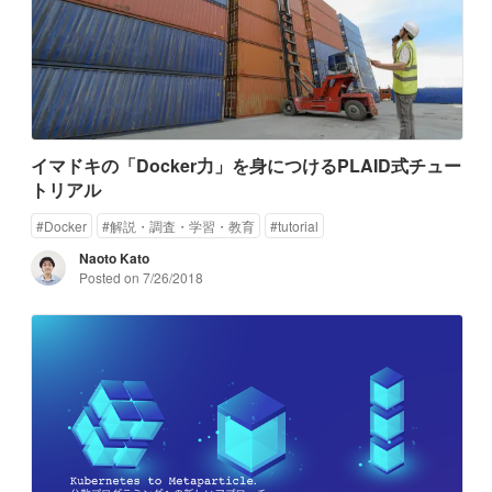
イマドキの「Docker力」を身につけるPLAID式チュー
トリアル
#
Docker
#
解説・調査・学習・教育
#
tutorial
Naoto Kato
Posted on
7/26/2018