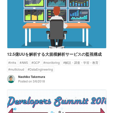
12.5億UUを解析する大規模解析サービスの監視構成
#
infra
#
AWS
#
GCP
#
monitoring
#
解説・調査・学習・教育
#
multicloud
#
DataEngineering
Naohiko Takemura
Posted on
3/6/2018