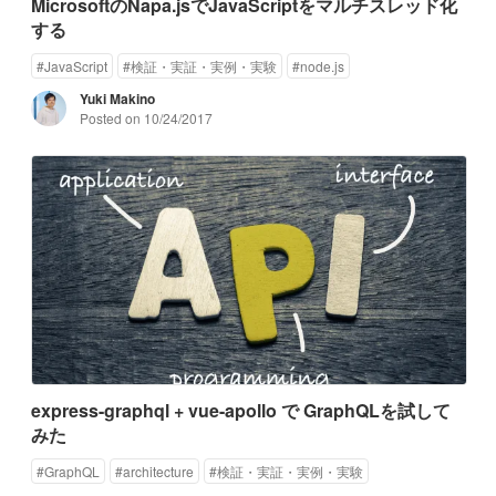
MicrosoftのNapa.jsでJavaScriptをマルチスレッド化
する
#
JavaScript
#
検証・実証・実例・実験
#
node.js
Yuki Makino
Posted on
10/24/2017
express-graphql + vue-apollo で GraphQLを試して
みた
#
GraphQL
#
architecture
#
検証・実証・実例・実験