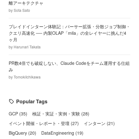
離アーキテクチャ
by
Sota Sato
プレイドインターン体験記：パーサー拡張・分散ジョブ制御・
クエリ高速化 ── 内製OLAP「mila」の全レイヤーに挑んだ4
ヶ月
by
Harunari Takata
PR数4倍でも破綻しない、Claude Codeをチーム運用する仕組
み
by
TomokiIchikawa
Popular Tags
GCP
(
35
)
検証・実証・実例・実験
(
28
)
イベント開催・レポート・登壇
(
27
)
インターン
(
21
)
BigQuery
(
20
)
DataEngineering
(
19
)