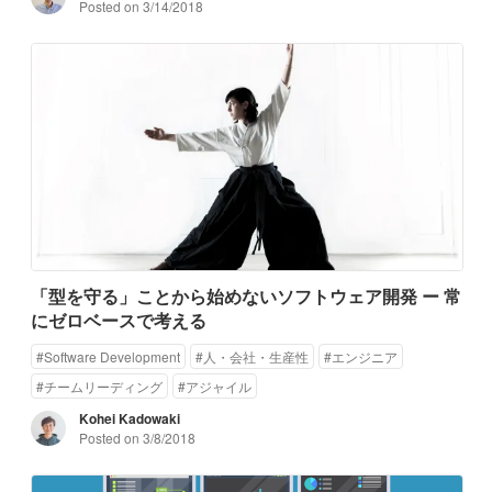
Posted on
3/14/2018
「型を守る」ことから始めないソフトウェア開発 ー 常
にゼロベースで考える
#
Software Development
#
人・会社・生産性
#
エンジニア
#
チームリーディング
#
アジャイル
Kohei Kadowaki
Posted on
3/8/2018