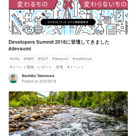
Developers Summit 2018に登壇してきました
#devsumi
#
infra
#
AWS
#
GCP
#
devsumi
#
multicloud
#
イベント開催・レポート・登壇
#
イベント
Naohiko Takemura
Posted on
2/20/2018