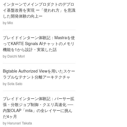
インターンでメインプロダクトのデプロ
イ基盤改善を実現 ー「使われ方」を意識
した開発体験の向上ー
by
Mio
プレイドインターン体験記：Mastraを使
ってKARTE Signals AIチャットのメモリ
機能を1から設計・実装した話
by
Daichi Mori
Bigtable Authorized Viewを用いたスケー
ラブルなテナント分離アーキテクチャ
by
Sota Sato
プレイドインターン体験記：パーサー拡
張・分散ジョブ制御・クエリ高速化 ──
内製OLAP「mila」の全レイヤーに挑ん
だ4ヶ月
by
Harunari Takata