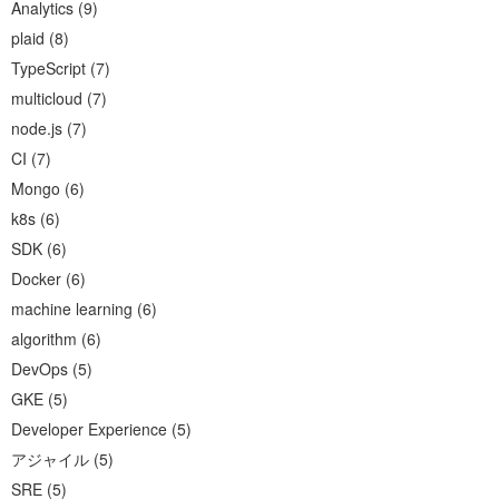
Analytics
(
9
)
plaid
(
8
)
TypeScript
(
7
)
multicloud
(
7
)
node.js
(
7
)
CI
(
7
)
Mongo
(
6
)
k8s
(
6
)
SDK
(
6
)
Docker
(
6
)
machine learning
(
6
)
algorithm
(
6
)
DevOps
(
5
)
GKE
(
5
)
Developer Experience
(
5
)
アジャイル
(
5
)
SRE
(
5
)