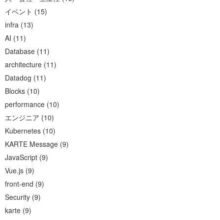
イベント
(
15
)
infra
(
13
)
AI
(
11
)
Database
(
11
)
architecture
(
11
)
Datadog
(
11
)
Blocks
(
10
)
performance
(
10
)
エンジニア
(
10
)
Kubernetes
(
10
)
KARTE Message
(
9
)
JavaScript
(
9
)
Vue.js
(
9
)
front-end
(
9
)
Security
(
9
)
karte
(
9
)