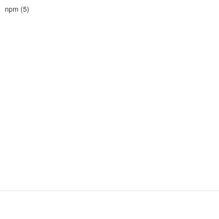
npm
(
5
)