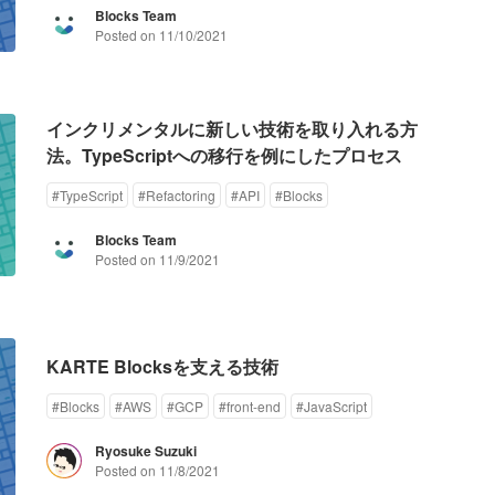
Blocks Team
Posted on
11/10/2021
インクリメンタルに新しい技術を取り入れる方
法。TypeScriptへの移行を例にしたプロセス
#
TypeScript
#
Refactoring
#
API
#
Blocks
Blocks Team
Posted on
11/9/2021
KARTE Blocksを支える技術
#
Blocks
#
AWS
#
GCP
#
front-end
#
JavaScript
Ryosuke Suzuki
Posted on
11/8/2021