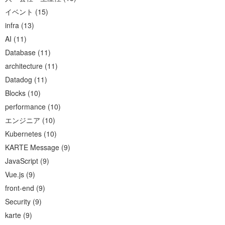
イベント
(
15
)
infra
(
13
)
AI
(
11
)
Database
(
11
)
architecture
(
11
)
Datadog
(
11
)
Blocks
(
10
)
performance
(
10
)
エンジニア
(
10
)
Kubernetes
(
10
)
KARTE Message
(
9
)
JavaScript
(
9
)
Vue.js
(
9
)
front-end
(
9
)
Security
(
9
)
karte
(
9
)