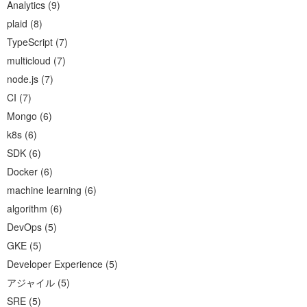
Analytics
(
9
)
plaid
(
8
)
TypeScript
(
7
)
multicloud
(
7
)
node.js
(
7
)
CI
(
7
)
Mongo
(
6
)
k8s
(
6
)
SDK
(
6
)
Docker
(
6
)
machine learning
(
6
)
algorithm
(
6
)
DevOps
(
5
)
GKE
(
5
)
Developer Experience
(
5
)
アジャイル
(
5
)
SRE
(
5
)