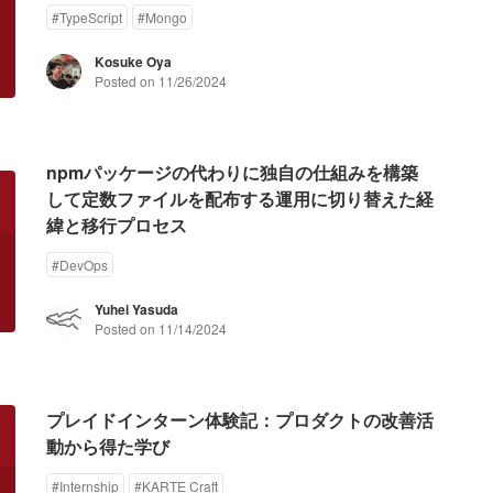
#
TypeScript
#
Mongo
Kosuke Oya
Posted on
11/26/2024
npmパッケージの代わりに独自の仕組みを構築
して定数ファイルを配布する運用に切り替えた経
緯と移行プロセス
#
DevOps
Yuhei Yasuda
Posted on
11/14/2024
プレイドインターン体験記：プロダクトの改善活
動から得た学び
#
Internship
#
KARTE Craft