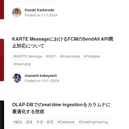
Kazuki Katsurada
Posted on
11/1/2024
KARTE MessageにおけるFCMのSendAll API廃
止対応について
#
KARTE Message
#
GCP
#
Kubernetes
#
Firebase
#
Internship
masashi kobayashi
Posted on
10/11/2024
OLAP-DBでのreal-time ingestionをカラムナに
最適化する技術
#
解説・調査・学習・教育
#
Database
#
DataEngineering