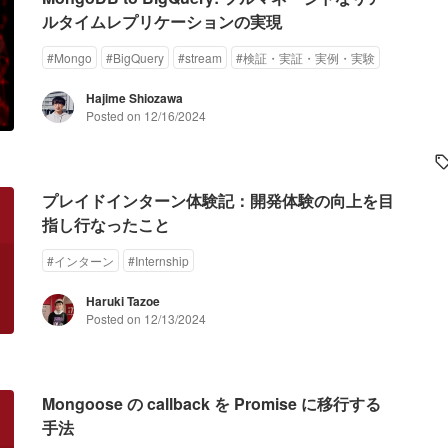
ルタイムレプリケーションの実現
#
Mongo
#
BigQuery
#
stream
#
検証・実証・実例・実験
Hajime Shiozawa
Posted on
12/16/2024
プレイドインターン体験記：開発体験の向上を目
指し行なったこと
#
インターン
#
Internship
Haruki Tazoe
Posted on
12/13/2024
Mongoose の callback を Promise に移行する
手法