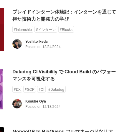
プレイドインターン体験記：インターンを通じて
得た技術力と開発力の学び
#
Internship
#
インターン
#
Blocks
Yoshito Ikeda
Posted on
12/24/2024
Datadog CI Visibility で Cloud Build のパフォー
マンスを可視化する
#
DX
#
GCP
#
CI
#
Datadog
Kosuke Oya
Posted on
12/18/2024
MongoDB to BigQuery: フルマネージドなリア