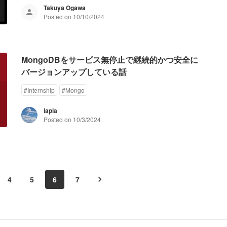
Takuya Ogawa
Posted on
10/10/2024
MongoDBをサービス無停止で継続的かつ安全に
バージョンアップしている話
#
Internship
#
Mongo
lapla
Posted on
10/3/2024
4
5
6
7