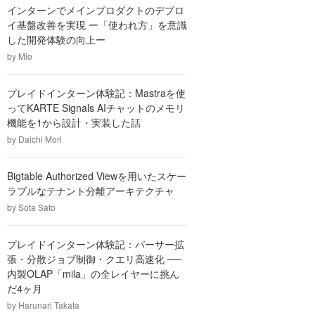
インターンでメインプロダクトのデプロ
イ基盤改善を実現 ー「使われ方」を意識
した開発体験の向上ー
by
Mio
プレイドインターン体験記：Mastraを使
ってKARTE Signals AIチャットのメモリ
機能を1から設計・実装した話
by
Daichi Mori
Bigtable Authorized Viewを用いたスケー
ラブルなテナント分離アーキテクチャ
by
Sota Sato
プレイドインターン体験記：パーサー拡
張・分散ジョブ制御・クエリ高速化 ──
内製OLAP「mila」の全レイヤーに挑ん
だ4ヶ月
by
Harunari Takata