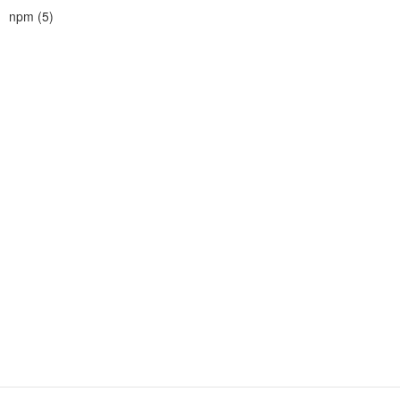
npm
(
5
)