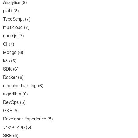
Analytics
(
9
)
plaid
(
8
)
TypeScript
(
7
)
multicloud
(
7
)
node.js
(
7
)
CI
(
7
)
Mongo
(
6
)
k8s
(
6
)
SDK
(
6
)
Docker
(
6
)
machine learning
(
6
)
algorithm
(
6
)
DevOps
(
5
)
GKE
(
5
)
Developer Experience
(
5
)
アジャイル
(
5
)
SRE
(
5
)