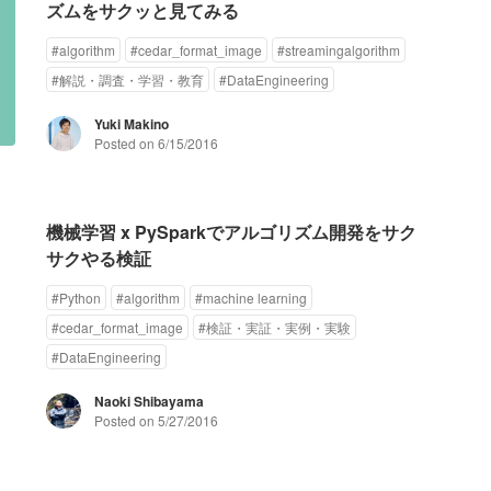
ズムをサクッと見てみる
#
algorithm
#
cedar_format_image
#
streamingalgorithm
#
解説・調査・学習・教育
#
DataEngineering
Yuki Makino
Posted on
6/15/2016
機械学習 x PySparkでアルゴリズム開発をサク
サクやる検証
#
Python
#
algorithm
#
machine learning
#
cedar_format_image
#
検証・実証・実例・実験
#
DataEngineering
Naoki Shibayama
Posted on
5/27/2016