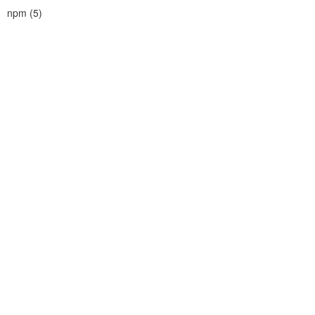
npm
(
5
)