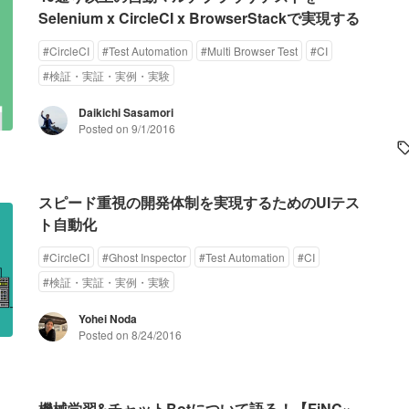
Selenium x CircleCI x BrowserStackで実現する
#
CircleCI
#
Test Automation
#
Multi Browser Test
#
CI
#
検証・実証・実例・実験
Daikichi Sasamori
Posted on
9/1/2016
スピード重視の開発体制を実現するためのUIテス
ト自動化
#
CircleCI
#
Ghost Inspector
#
Test Automation
#
CI
#
検証・実証・実例・実験
Yohei Noda
Posted on
8/24/2016
機械学習&チャットBotについて語る！【FiNC×