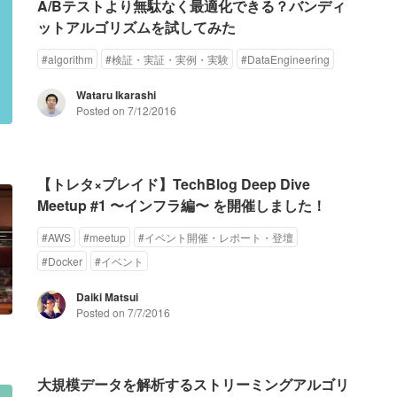
A/Bテストより無駄なく最適化できる？バンディ
ットアルゴリズムを試してみた
#
algorithm
#
検証・実証・実例・実験
#
DataEngineering
Wataru Ikarashi
Posted on
7/12/2016
【トレタ×プレイド】TechBlog Deep Dive
Meetup #1 〜インフラ編〜 を開催しました！
#
AWS
#
meetup
#
イベント開催・レポート・登壇
#
Docker
#
イベント
Daiki Matsui
Posted on
7/7/2016
大規模データを解析するストリーミングアルゴリ