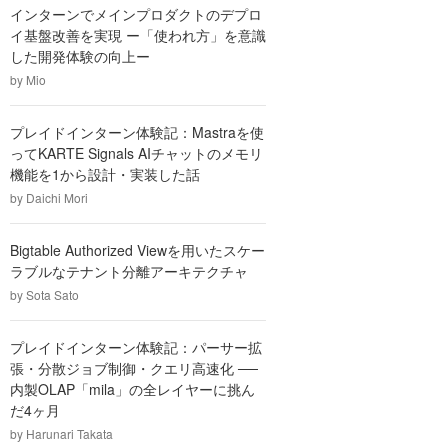
インターンでメインプロダクトのデプロ
イ基盤改善を実現 ー「使われ方」を意識
した開発体験の向上ー
by
Mio
プレイドインターン体験記：Mastraを使
ってKARTE Signals AIチャットのメモリ
機能を1から設計・実装した話
by
Daichi Mori
Bigtable Authorized Viewを用いたスケー
ラブルなテナント分離アーキテクチャ
by
Sota Sato
プレイドインターン体験記：パーサー拡
張・分散ジョブ制御・クエリ高速化 ──
内製OLAP「mila」の全レイヤーに挑ん
だ4ヶ月
by
Harunari Takata