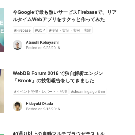
今Googleで最も熱いサービスFirebaseで、リア
ルタイムWebアプリをサクッと作ってみた
#
Firebase
#
GCP
#
検証・実証・実例・実験
Atsushi Kobayashi
Posted on
9/28/2016
WebDB Forum 2016 で独自解析エンジン
「Brook」の技術報告をしてきました
#
イベント開催・レポート・登壇
#
streamingalgorithm
Hideyuki Okada
Posted on
9/15/2016
40通り以上の自動マルチブラウザテストを