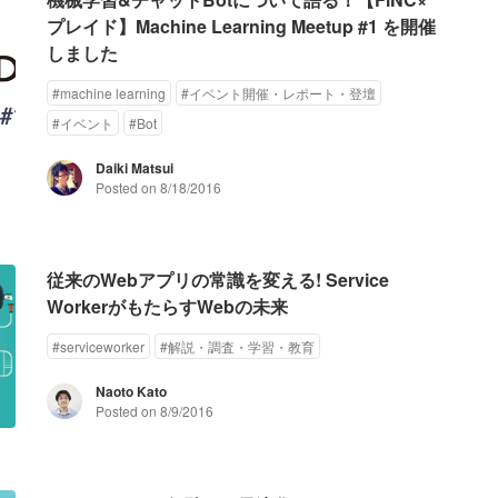
プレイド】Machine Learning Meetup #1 を開催
しました
#
machine learning
#
イベント開催・レポート・登壇
#
イベント
#
Bot
Daiki Matsui
Posted on
8/18/2016
従来のWebアプリの常識を変える! Service
WorkerがもたらすWebの未来
#
serviceworker
#
解説・調査・学習・教育
Naoto Kato
Posted on
8/9/2016