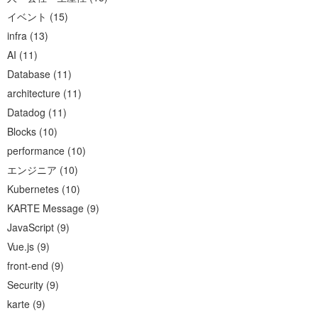
イベント
(
15
)
infra
(
13
)
AI
(
11
)
Database
(
11
)
architecture
(
11
)
Datadog
(
11
)
Blocks
(
10
)
performance
(
10
)
エンジニア
(
10
)
Kubernetes
(
10
)
KARTE Message
(
9
)
JavaScript
(
9
)
Vue.js
(
9
)
front-end
(
9
)
Security
(
9
)
karte
(
9
)